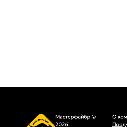
Мастерфайбр ©
О ко
2026.
Прод