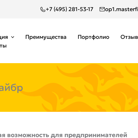
+7 (495) 281-53-17
op1.masterf
ция
Преимущества
Портфолио
Отзы
кты
айбр
я возможность для предпринимателей