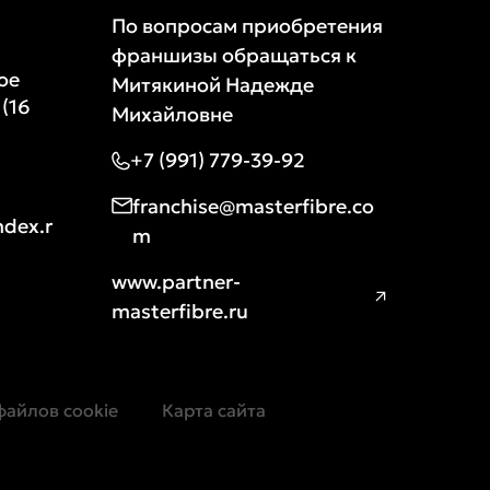
По вопросам приобретения
франшизы обращаться к
ое
Митякиной Надежде
 (16
Михайловне
+7 (991) 779-39-92
franchise@masterfibre.co
ndex.r
m
www.partner-
masterfibre.ru
файлов cookie
Карта сайта