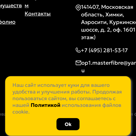
муществ
м
141407, Московская
Контакты
область, Химки,
фолио
Аэросити, Куркинск
шоссе, д. 2, оф. 1601
этаж)
+7 (495) 281-53-17
op1.masterfibre@ya
u
Задать вопрос
Наш сайт использует куки для вашего
удобства и улучшения работы. Продолжая
пользоваться сайтом, вы соглашаетесь с
нашей
Политикой
использования файлов
cookie.
овательское соглашение
Политика использования 
Ok