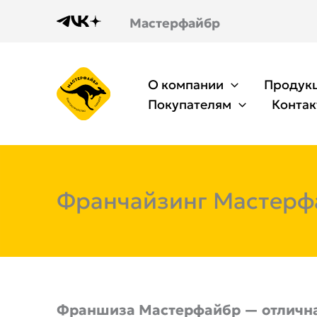
Перейти
Мастерфайбр
к
содержимому
О компании
Продук
Покупателям
Конта
Франчайзинг Мастерф
Франшиза Мастерфайбр — отлична