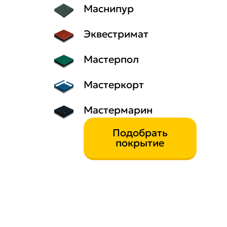
Маснипур
Эквестримат
Мастерпол
Мастеркорт
Мастермарин
Подобрать
покрытие